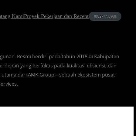
ntang Kami
Proyek Pekerjaan dan Recent
082277770900
ya
ngunan. Resmi berdiri pada tahun 2018 di Kabupaten
rdepan yang berfokus pada kualitas, efisiensi, dan
ilar utama dari AMK Group—sebuah ekosistem pusat
ervices.