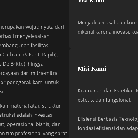
Visi Kami
Menjadi perusahaan konst
 merupakan wujud nyata dari
dikenal karena inovasi, k
erhasil menyelesaikan
pembangunan fasilitas
 Cathlab RS Panti Rapih),
e De Britto), hingga
Misi Kami
ercayaan dari mitra-mitra
otor penggerak kami untuk
Keamanan dan Estetika : 
i.
estetis, dan fungsional.
an material atau struktur
truksi adalah investasi
Efisiensi Berbasis Tekno
t, operasional bisnis, dan
fondasi efisiensi dan adapt
n tim profesional yang sarat