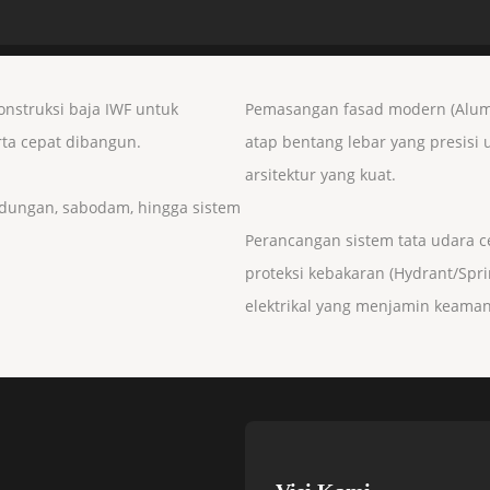
nstruksi baja IWF untuk
Pemasangan fasad modern (Alumin
rta cepat dibangun.
atap bentang lebar yang presisi
arsitektur yang kuat.
endungan, sabodam, hingga sistem
Perancangan sistem tata udara ce
proteksi kebakaran (Hydrant/Sprin
elektrikal yang menjamin keam