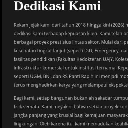
Dedikasi Kami
Rekam jejak kami dari tahun 2018 hingga kini (2026)
dedikasi kami terhadap kepuasan klien. Kami telah b
berbagai proyek prestisius lintas sektor. Mulai dari 
kesehatan tingkat lanjut (seperti IGD, Emergency, dan
fasilitas pendidikan (Fakultas Kedokteran UAJY, Koles
infrastruktur komersial untuk institusi ternama. Kep
seperti UGM, BNI, dan RS Panti Rapih ini menjadi m
terus menghadirkan karya yang melampaui ekspektas
Bagi kami, setiap bangunan bukanlah sekadar tumpuk
fisik semata. Kami meyakini bahwa setiap proyek kons
jangka panjang yang krusial bagi kemajuan masyaraka
lingkungan. Oleh karena itu, kami memadukan keahlia