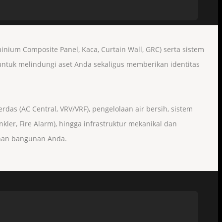
ium Composite Panel, Kaca, Curtain Wall, GRC) serta sistem
 untuk melindungi aset Anda sekaligus memberikan identitas
rdas (AC Central, VRV/VRF), pengelolaan air bersih, sistem
kler, Fire Alarm), hingga infrastruktur mekanikal dan
anan bangunan Anda.