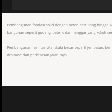
Pembangunan fondasi solid dengan beton bertulang hingga ko
bangunan seperti gudang, pabrik, dan hanggar yang kokoh se
Pembangunan fasilitas vital skala besar seperti jembatan, b
drainase dan perkerasan jalan raya.