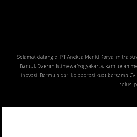
P
Selamat datang di PT Aneksa Meniti Karya, mitra s
Bantul, Daerah Istimewa Yogyakarta, kami telah me
inovasi. Bermula dari kolaborasi kuat bersama C
solusi 