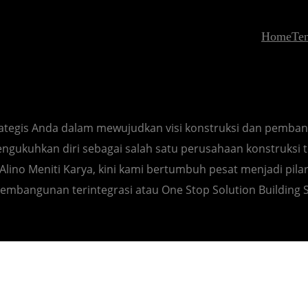
Home
Te
T Aneksa Meniti kar
trategis Anda dalam mewujudkan visi konstruksi dan pemba
ngukuhkan diri sebagai salah satu perusahaan konstruksi te
V Alino Meniti Karya, kini kami bertumbuh pesat menjadi p
pembangunan terintegrasi atau One Stop Solution Building S