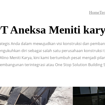
Home
Te
T Aneksa Meniti kar
trategis Anda dalam mewujudkan visi konstruksi dan pemba
ngukuhkan diri sebagai salah satu perusahaan konstruksi te
V Alino Meniti Karya, kini kami bertumbuh pesat menjadi p
pembangunan terintegrasi atau One Stop Solution Building S