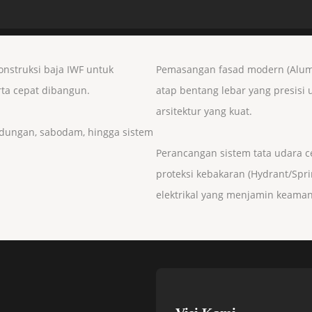
nstruksi baja IWF untuk
Pemasangan fasad modern (Alumin
rta cepat dibangun.
atap bentang lebar yang presisi
arsitektur yang kuat.
endungan, sabodam, hingga sistem
Perancangan sistem tata udara ce
proteksi kebakaran (Hydrant/Sprin
elektrikal yang menjamin keam