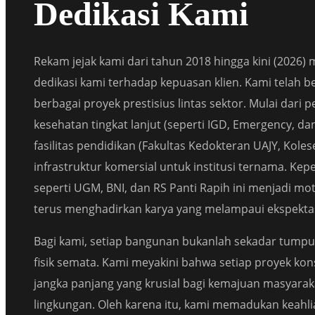
Dedikasi Kami
Rekam jejak kami dari tahun 2018 hingga kini (2026)
dedikasi kami terhadap kepuasan klien. Kami telah b
berbagai proyek prestisius lintas sektor. Mulai dari 
kesehatan tingkat lanjut (seperti IGD, Emergency, dan
fasilitas pendidikan (Fakultas Kedokteran UAJY, Koles
infrastruktur komersial untuk institusi ternama. Kep
seperti UGM, BNI, dan RS Panti Rapih ini menjadi m
terus menghadirkan karya yang melampaui ekspektas
Bagi kami, setiap bangunan bukanlah sekadar tumpuk
fisik semata. Kami meyakini bahwa setiap proyek kons
jangka panjang yang krusial bagi kemajuan masyaraka
lingkungan. Oleh karena itu, kami memadukan keahlia