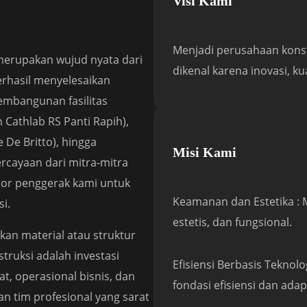
Visi Kami
Menjadi perusahaan konst
 merupakan wujud nyata dari
dikenal karena inovasi, k
erhasil menyelesaikan
pembangunan fasilitas
 Cathlab RS Panti Rapih),
e De Britto), hingga
Misi Kami
ercayaan dari mitra-mitra
otor penggerak kami untuk
Keamanan dan Estetika : 
i.
estetis, dan fungsional.
an material atau struktur
truksi adalah investasi
Efisiensi Berbasis Tekno
t, operasional bisnis, dan
fondasi efisiensi dan adapt
n tim profesional yang sarat