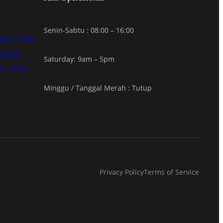
Senin-Sabtu : 08:00 – 16:00
anan, Area
enggo,
Saturday: 9am – 5pm
h 57485,
Minggu / Tanggal Merah : Tutup
Privacy Policy
Terms of Service