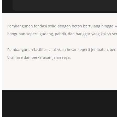
Pembangunan fondasi solid dengan beton bertulang hingga ko
bangunan seperti gudang, pabrik, dan hanggar yang kokoh se
Pembangunan fasilitas vital skala besar seperti jembatan, b
drainase dan perkerasan jalan raya.