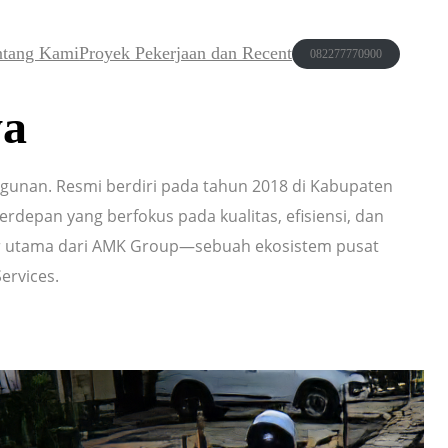
ntang Kami
Proyek Pekerjaan dan Recent
082277770900
ya
ngunan. Resmi berdiri pada tahun 2018 di Kabupaten
rdepan yang berfokus pada kualitas, efisiensi, dan
ilar utama dari AMK Group—sebuah ekosistem pusat
ervices.