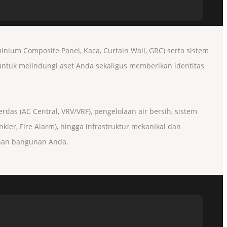
ium Composite Panel, Kaca, Curtain Wall, GRC) serta sistem
 untuk melindungi aset Anda sekaligus memberikan identitas
rdas (AC Central, VRV/VRF), pengelolaan air bersih, sistem
kler, Fire Alarm), hingga infrastruktur mekanikal dan
anan bangunan Anda.