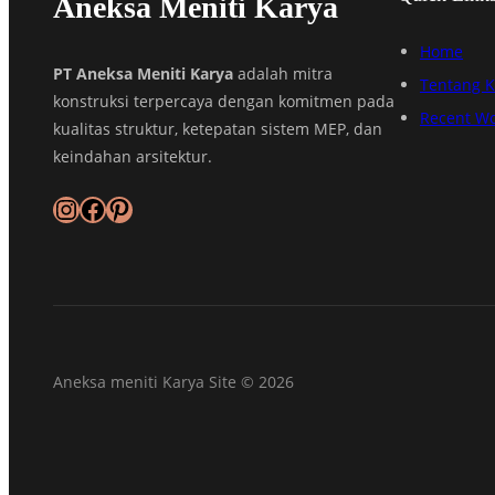
Aneksa Meniti Karya
Home
PT Aneksa Meniti Karya
adalah mitra
Tentang 
konstruksi terpercaya dengan komitmen pada
Recent W
kualitas struktur, ketepatan sistem MEP, dan
keindahan arsitektur.
Instagram
Facebook
Pinterest
Aneksa meniti Karya Site © 2026