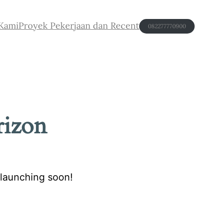
Kami
Proyek Pekerjaan dan Recent
082277770900
rizon
 launching soon!