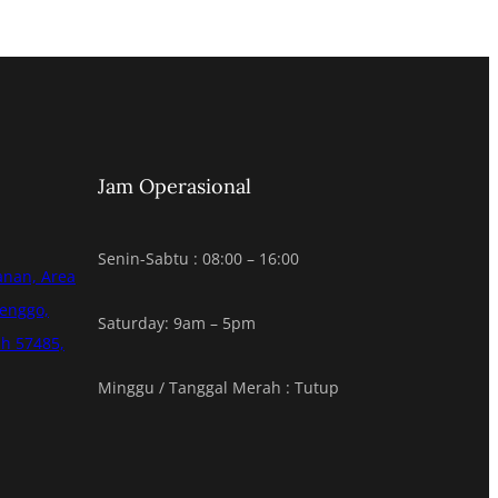
Jam Operasional
Senin-Sabtu : 08:00 – 16:00
anan, Area
renggo,
Saturday: 9am – 5pm
h 57485,
Minggu / Tanggal Merah : Tutup